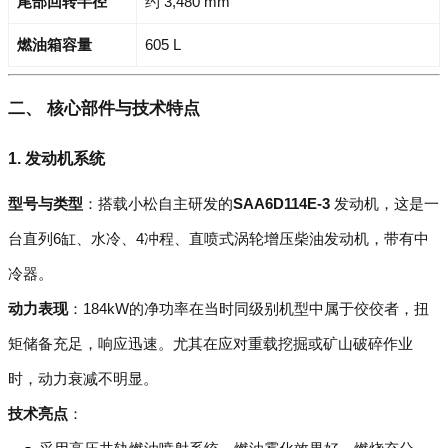
尾部回转半径
约 3,480 mm
燃油箱容量
605 L
二、 核心部件与技术特点
1. 发动机系统
型号与类型
：搭载小松自主研发的
SAA6D114E-3
发动机，这是一
台直列6缸、水冷、4冲程、直喷式涡轮增压柴油发动机，带有中
冷器。
动力表现
：184kW的净功率在当时同级别机型中属于佼佼者，扭
矩储备充足，响应迅速。尤其在应对重载挖掘或矿山破碎作业
时，动力衰减不明显。
技术亮点
：