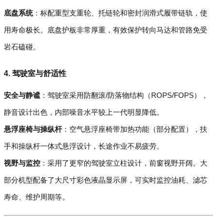
底盘系统
：标配重型支重轮、托链轮和密封润滑式履带链轨，使
用寿命极长。底盘护板非常厚重，有效保护转向马达和管路免受
岩石磕碰。
4. 驾驶室与舒适性
安全与静谧
：驾驶室采用防翻滚/防落物结构（ROPS/FOPS），
静音设计出色，内部噪音水平较上一代明显降低。
悬浮座椅与操纵杆
：空气悬浮座椅带加热功能（部分配置），扶
手和操纵杆一体式悬浮设计，长途作业不易疲劳。
视野与监控
：采用了更窄的驾驶室立柱设计，前窗视野开阔。大
部分机型配备了大尺寸彩色液晶显示屏，可实时监控油耗、滤芯
寿命、维护周期等。