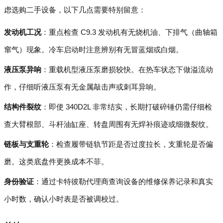
虑选购二手设备，以下几点需要特别留意：
发动机工况
：重点检查 C9.3 发动机有无烧机油、下排气（曲轴箱
窜气）现象。冷车启动时注意辨别有无冒蓝烟或白烟。
液压泵异响
：重载机型液压泵磨损较快。在热车状态下做溢流动
作，仔细听液压泵有无金属敲击声或刺耳异响。
结构件裂纹
：即使 340D2L 非常结实，长期打破碎锤仍需仔细检
查大臂根部、斗杆油缸座、转盘周围有无焊补痕迹或细微裂纹。
链板与支重轮
：检查履带链轨节距是否过度拉长，支重轮是否偏
磨。这类底盘件更换成本不菲。
身份验证
：通过卡特彼勒代理商查询设备的维修保养记录和真实
小时数，确认小时表是否被调校过。