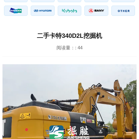
二手卡特340D2L挖掘机
阅读量：:
44