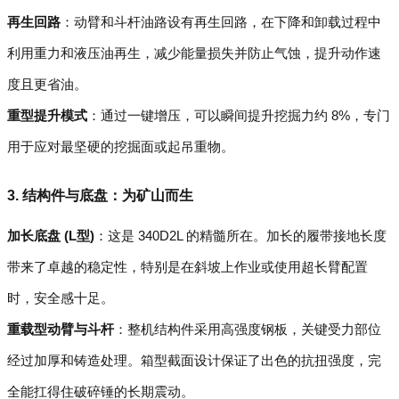
再生回路
：动臂和斗杆油路设有再生回路，在下降和卸载过程中
利用重力和液压油再生，减少能量损失并防止气蚀，提升动作速
度且更省油。
重型提升模式
：通过一键增压，可以瞬间提升挖掘力约 8%，专门
用于应对最坚硬的挖掘面或起吊重物。
3. 结构件与底盘：为矿山而生
加长底盘 (L型)
：这是 340D2L 的精髓所在。加长的履带接地长度
带来了卓越的稳定性，特别是在斜坡上作业或使用超长臂配置
时，安全感十足。
重载型动臂与斗杆
：整机结构件采用高强度钢板，关键受力部位
经过加厚和铸造处理。箱型截面设计保证了出色的抗扭强度，完
全能扛得住破碎锤的长期震动。