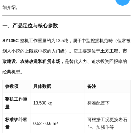
细介绍。
一、产品定位与核心参数
SY135C
整机工作重量约为13.5吨，属于中型挖掘机范畴（但常被
划入小挖的上限或中挖的入门级）。它主要定位于
土方工程、市
政建设、农林改造和租赁市场
，是替代人力、追求投资回报率的
经典机型。
参数项
具体数据
备注
整机工作重
13,500 kg
标准配置下
量
标准铲斗容
可根据工况更换岩石
0.52 - 0.6 m³
量
斗、加强斗等