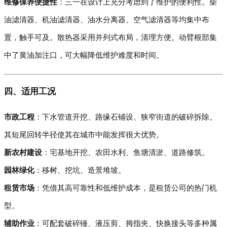
维修保养便捷性
：三一在设计上充分考虑到了维护的便利性。柴
油滤清器、机油滤清器、油水分离器、空气滤清器等均集中布
置，触手可及。散热器采用并列式布局，清理方便。动臂根部集
中了黄油加注口，可大幅降低维护难度和时间。
四、适用工况
市政工程
：下水管道开挖、路缘石铺设、狭窄街道的破碎拆除。
其短尾回转半径使其在城市中能发挥很大优势。
新农村建设
：宅基地开挖、农田水利、鱼塘清淤、道路修筑。
园林绿化
：移树、挖坑、造景堆坡。
租赁市场
：凭借其高可靠性和低维护成本，是租赁公司的热门机
型。
辅助作业
：可配套破碎锤、液压剪、拇指夹、快换接头等多种属