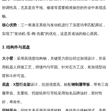
协调性高，尤其是在平地、修坡等需要精准操控的作业中表现流
畅。
核心优势
：三一将液压系统与发动机进行了深度功率匹配调试，
实现了“发动机-泵-阀-负载”的优化，这是其省油的核心原因。
3. 结构件与底盘
大小臂
：采用高强度结构钢，关键受力部位经过加强设计，并采
用机器人焊接工艺，焊缝均匀牢固。针对石方工况，有加强型动
臂和斗杆可选。
底盘
：
X型行走架
设计，抗扭强度高。标配
钢制履带板
，带有三齿
履带齿。支重轮、托链轮和引导轮采用知名品牌油封，密封性
好，寿命长。
回转平台
：回转支承采用高强度材料，单排四点接触球式，承载