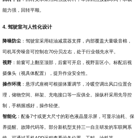
能力强，回转平顺。
4. 驾驶室与人性化设计
降噪防尘
：驾驶室采用硅油减震器支撑，内部覆盖大量吸音棉，
司机耳旁噪音可控制在70分贝左右，处于行业领先水平。
视野
：前窗可上翻至顶部，后窗可开启，视野盲区小。标配后视
摄像头（视具体配置），提升作业安全性。
操作环境
：悬浮式座椅可根据体重调节，冷暖空调出风口位置合
理，储物空间、杯架、充电接口等一应俱全。操纵杆采用先导控
制，手柄握感好，操作轻便。
智能化
：配备7寸或更大尺寸的彩色液晶显示屏，可显示油耗、保
养提醒、故障代码等。部分新机型支持三一自主研发的车联网系
统，可通过手机APP远程查看设备位置、工时、油耗等。