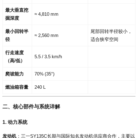
最大垂直挖
≈ 4,810 mm
掘深度
最小回转半
尾部回转半径较小，
≈ 2,560 mm
径
适合狭窄空间
行走速度
5.5 / 3.5 km/h
（高/低）
爬坡能力
70% (35°)
燃油箱容量
240 L
二、核心部件与系统详解
1. 动力系统
发动机
：三一SY135C长期与国际知名发动机供应商合作，主要以