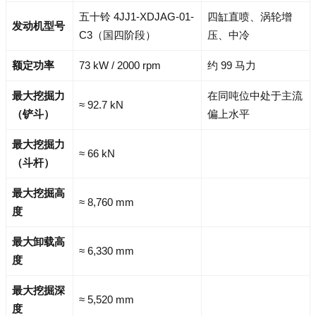
五十铃 4JJ1-XDJAG-01-
四缸直喷、涡轮增
发动机型号
C3（国四阶段）
压、中冷
额定功率
73 kW / 2000 rpm
约 99 马力
最大挖掘力
在同吨位中处于主流
≈ 92.7 kN
（铲斗）
偏上水平
最大挖掘力
≈ 66 kN
（斗杆）
最大挖掘高
≈ 8,760 mm
度
最大卸载高
≈ 6,330 mm
度
最大挖掘深
≈ 5,520 mm
度