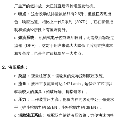
厂生产的低排放、大扭矩直喷涡轮增压发动机。
特点：
这台发动机排量虽然只有2.6升，但低扭表现出
色，响应迅速。相比上一代D系列（307D），它在噪音控
制和燃油经济性上有显著提升。
燃油系统：
机械式电子控制燃油喷射，无需柴油颗粒过
滤器（DPF），这对于用户来说大大降低了后期维护成本
和复杂度，也是当时该机型的一大卖点。
液压系统：
类型：
变量柱塞泵 + 齿轮泵的先导控制液压系统。
流量：
液压主泵流量可达 147 L/min，这保证了它可以
驱动较大的属具（如破碎锤、拇指钳等）。
压力：
工作装置压力高，挖掘力在同级别中处于领先水
平（铲斗挖掘力约 55 kN，斗杆挖掘力约 38 kN）。
辅助液压系统：
标配双向辅助液压管路，方便快速切换