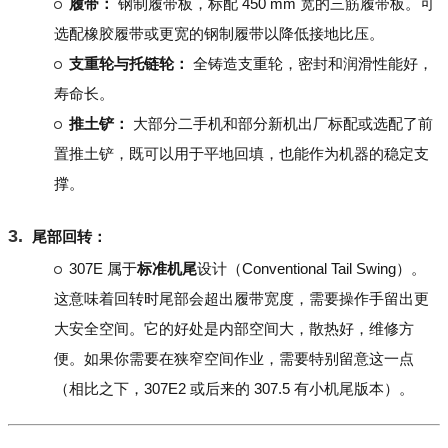
履带：
钢制履带板，标配 450 mm 宽的三筋履带板。可
选配橡胶履带或更宽的钢制履带以降低接地比压。
支重轮与托链轮：
全铸造支重轮，密封和润滑性能好，
寿命长。
推土铲：
大部分二手机和部分新机出厂标配或选配了前
置推土铲，既可以用于平地回填，也能作为机器的稳定支
撑。
尾部回转：
307E 属于
标准机尾
设计（Conventional Tail Swing）。
这意味着回转时尾部会超出履带宽度，需要操作手留出更
大安全空间。它的好处是内部空间大，散热好，维修方
便。如果你需要在狭窄空间作业，需要特别留意这一点
（相比之下，307E2 或后来的 307.5 有小机尾版本）。