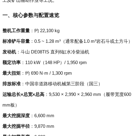
工及矿山辅助作业等工况。
一、核心参数与配置速览
整机工作重量
：约 22,100 kg
标准铲斗容量
：0.5 ~ 1.28 m³（通常配备1.0 m³岩石斗或土方斗）
发动机
：斗山 DE08TIS 直列6缸水冷柴油机
额定功率
：110 kW（148 HP）/ 1,950 rpm
最大扭矩
：约 690 N·m / 1,300 rpm
排放标准
：中国非道路移动机械第三阶段（国三）
运输总长×总宽×总高
：9,530 × 2,990 × 2,960 mm（履带宽度600
mm板）
最大挖掘深度
：6,600 mm
最大挖掘半径
：9,870 mm