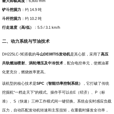
最大卸载高度
：6,800 mm
铲斗挖掘力
：约 14.9 吨
斗杆挖掘力
：约 10.2 吨
行走速度（高/低）
：5.5 / 3.1 km/h
二、动力系统与节油技术
DH225LC-9E搭载的
斗山DE08TIS发动机
是其心脏，采用了
高压
共轨燃油喷射、涡轮增压及中冷技术
，配合电控单元，使燃油雾
化更充分，燃烧效率更高。
该机型的核心技术是
SPC（智能功率控制系统）
，它打破了传统
挖掘机“一档走天下”的模式。操作手可以在E（经济）、P（标
准）、S（快速）三种工作模式间一键切换。系统会实时感应负载
压力，自动匹配发动机转速和主泵扭矩，在重载时爆发全功率，