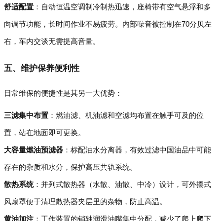
舒适配置
：自动恒温空调制冷制热迅速，座椅带有空气悬浮和多
向调节功能，长时间作业不易疲劳。内部噪音被控制在70分贝左
右，车内交谈无需提高音量。
五、维护保养便利性
日常维保的便捷性是其另一大优势：
三滤集中布置
：燃油滤、机油滤和空滤均布置在触手可及的位
置，站在地面即可更换。
大容量燃油预滤器
：标配油水分离器，有效过滤中国油品中可能
存在的杂质和水分，保护高压共轨系统。
散热系统
：并列式散热器（水散、油散、中冷）设计，可外摆式
风扇罩便于清理散热器夹层里的杂物，防止高温。
黄油加注
：工作装置的销轴润滑油嘴集中分配，减少了爬上爬下