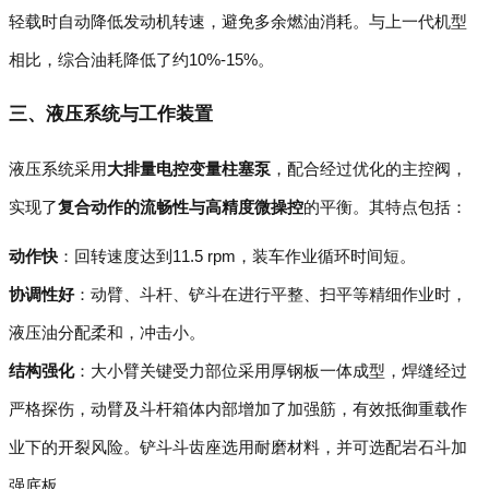
轻载时自动降低发动机转速，避免多余燃油消耗。与上一代机型
相比，综合油耗降低了约10%-15%。
三、液压系统与工作装置
液压系统采用
大排量电控变量柱塞泵
，配合经过优化的主控阀，
实现了
复合动作的流畅性与高精度微操控
的平衡。其特点包括：
动作快
：回转速度达到11.5 rpm，装车作业循环时间短。
协调性好
：动臂、斗杆、铲斗在进行平整、扫平等精细作业时，
液压油分配柔和，冲击小。
结构强化
：大小臂关键受力部位采用厚钢板一体成型，焊缝经过
严格探伤，动臂及斗杆箱体内部增加了加强筋，有效抵御重载作
业下的开裂风险。铲斗斗齿座选用耐磨材料，并可选配岩石斗加
强底板。