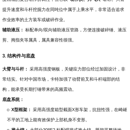
提升速度和斗杆挖掘力在同吨位中属于上乘水平，非常适合追求
作业效率的土方装车或破碎作业。
辅助液压：
标配单向/双向辅助液压管路，方便连接破碎锤、液压
剪、拇指夹等属具，属具兼容性很强。
3. 结构件与底盘
大臂与斗杆：
采用高强度钢板，关键应力部位经过加固设计，非
常结实。针对中国市场，卡特加强了动臂前叉和斗杆端部的结
构，能承受长期打锤带来的高频震动。
底盘系统：
X型框架：
采用高强度箱型截面X形车架，抗扭性强，在崎岖
不平的工地上能有效保护上部机身不变形。
推土铲：
大部分308E2 标配焊接式推土铲，既能平整场地，