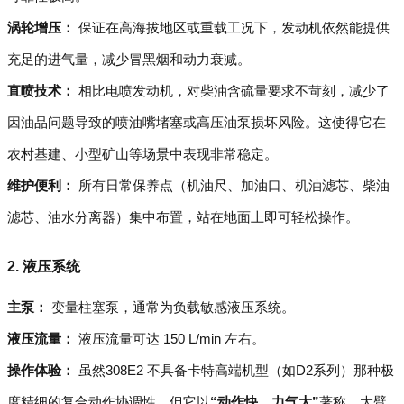
涡轮增压：
保证在高海拔地区或重载工况下，发动机依然能提供
充足的进气量，减少冒黑烟和动力衰减。
直喷技术：
相比电喷发动机，对柴油含硫量要求不苛刻，减少了
因油品问题导致的喷油嘴堵塞或高压油泵损坏风险。这使得它在
农村基建、小型矿山等场景中表现非常稳定。
维护便利：
所有日常保养点（机油尺、加油口、机油滤芯、柴油
滤芯、油水分离器）集中布置，站在地面上即可轻松操作。
2. 液压系统
主泵：
变量柱塞泵，通常为负载敏感液压系统。
液压流量：
液压流量可达 150 L/min 左右。
操作体验：
虽然308E2 不具备卡特高端机型（如D2系列）那种极
度精细的复合动作协调性，但它以
“动作快、力气大”
著称。大臂