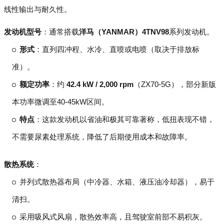
线性输出与耐久性。
发动机型号
：通常搭载
洋马（YANMAR）4TNV98
系列发动机。
形式
：直列四冲程、水冷、直喷或电喷（取决于排放标
准）。
额定功率
：约
42.4 kW / 2,000 rpm
（ZX70-5G），部分新版
本功率微调至40-45kW区间。
特点
：这款发动机以省油和极其可靠著称，低扭表现不错，
不需要尿素处理系统，降低了后期使用成本和故障率。
散热系统
：
并列式散热器布局（中冷器、水箱、液压油冷却器），易于
清扫。
采用吸风式风扇，散热效率高，且驾驶室前部不易积灰。