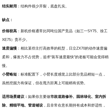
结实耐用
：结构件很少开裂，底盘扎实。
缺点：
价格较高
：新机价格通常比同吨位国产竞品（如三一SY75、徐工
XE75）贵不少。
速度偏慢
：相比某些主打高效率的机型，日立ZX70的动作速度偏
柔和，爆发力不占优势，追求“装车速度最快”的老板可能会觉得稍
慢。
小臂略短
：标准配置下，小臂长度感觉上比部分竞品稍短一点，
虽然挖掘力有保证，但在甩方距离上可能稍有劣势。
适用场景建议：
如果你主要做
市政道路修补、园林绿化、室内拆
除、精细平地、管道铺设
，且非常在意长期持有成本和舒适性，