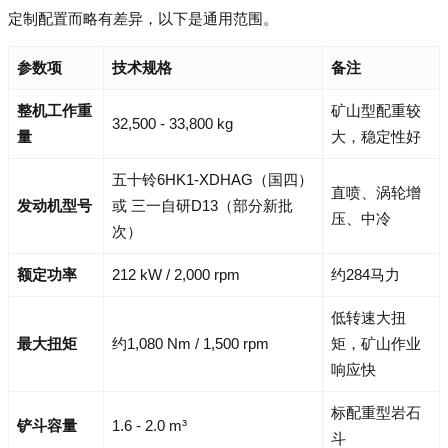
定制配置而略有差异，以下是通用范围。
参数项
技术规格
备注
整机工作重
矿山型配重较
32,500 - 33,800 kg
量
大，稳定性好
五十铃6HK1-XDHAG（国四）
直喷、涡轮增
发动机型号
或 三一自研D13（部分新批
压、中冷
次）
额定功率
212 kW / 2,000 rpm
约284马力
低转速大扭
最大扭矩
约1,080 Nm / 1,500 rpm
矩，矿山作业
响应快
标配重型岩石
铲斗容量
1.6 - 2.0 m³
斗