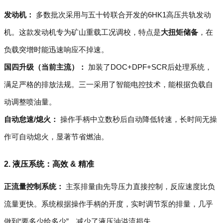
发动机：
多数批次采用与五十铃联合开发的6HK1高压共轨发动
机。这款发动机专为矿山重载工况调校，特点是
大扭矩储备
，在
负载突增时能迅速响应不掉速。
国四升级（当前主流）：
加装了DOC+DPF+SCR后处理系统，
满足严格的排放法规。三一采用了智能电控技术，能根据负载自
动调整喷油量。
自动怠速/熄火：
操作手柄中立数秒后自动降低转速，长时间无操
作可自动熄火，显著节省燃油。
2. 液压系统：高效 & 精准
正流量控制系统：
主泵排量由先导压力直接控制，反应速度比负
流量更快。系统根据操作手柄的开度，实时调节泵的排量，几乎
做到“要多少给多少”，减少了液压油溢流损失。