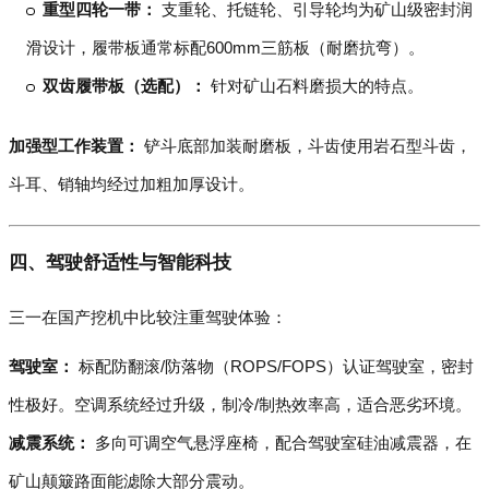
重型四轮一带：
支重轮、托链轮、引导轮均为矿山级密封润
滑设计，履带板通常标配600mm三筋板（耐磨抗弯）。
双齿履带板（选配）：
针对矿山石料磨损大的特点。
加强型工作装置：
铲斗底部加装耐磨板，斗齿使用岩石型斗齿，
斗耳、销轴均经过加粗加厚设计。
四、驾驶舒适性与智能科技
三一在国产挖机中比较注重驾驶体验：
驾驶室：
标配防翻滚/防落物（ROPS/FOPS）认证驾驶室，密封
性极好。空调系统经过升级，制冷/制热效率高，适合恶劣环境。
减震系统：
多向可调空气悬浮座椅，配合驾驶室硅油减震器，在
矿山颠簸路面能滤除大部分震动。