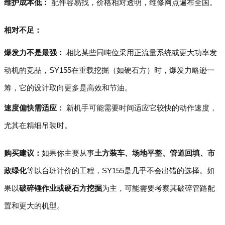
维护成本低：
配件容易找，价格相对透明，维修网点遍布全国。
相对不足：
爆发力不是最强：
相比某些同吨位采用正流量系统或更大功率发
动机的竞品，SY155在重载挖掘（如硬石方）时，爆发力略逊一
筹，它的设计取向更多是高效和节油。
速度偏快需适应：
新机手可能需要时间适应它较快的动作速度，
尤其在精细吊装时。
购买建议：
如果你主要从事
土方装车、场地平整、管道回填、市
政绿化
等以台班计价的工程，SY155是几乎不会出错的选择。如
果以
破碎锤作业或硬石方挖掘
为主，可能需要考察其破碎管路配
置和更大的机型。