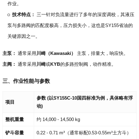
作业。
技术特点：
三一针对负流量进行了多年的深度调校，其液压
泵与多路阀的匹配度极高，压力损失小，这也是SY155省油的
关键原因之一。
主泵：
通常采用
川崎（Kawasaki）
主泵，排量大，响应快。
主阀：
通常采用
川崎
或
KYB
的多路控制阀，动作精准。
三、作业性能与参数
参数 (以SY155C-10国四标准为例，具体略有浮
项目
动)
整机重量
约 14,000 - 14,500 kg
铲斗容量
0.22 - 0.71 m³（通常标配0.53-0.55m³土方斗）