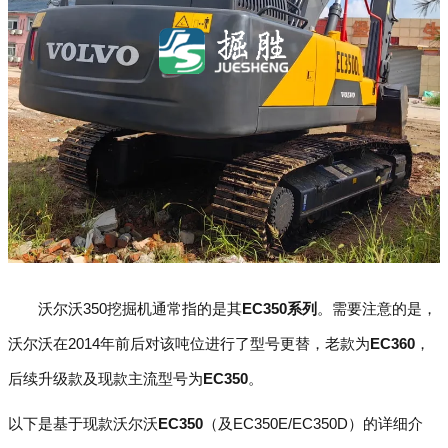
沃尔沃350挖掘机通常指的是其
EC350系列
。需要注意的是，
沃尔沃在2014年前后对该吨位进行了型号更替，老款为
EC360
，
后续升级款及现款主流型号为
EC350
。
以下是基于现款沃尔沃
EC350
（及EC350E/EC350D）的详细介