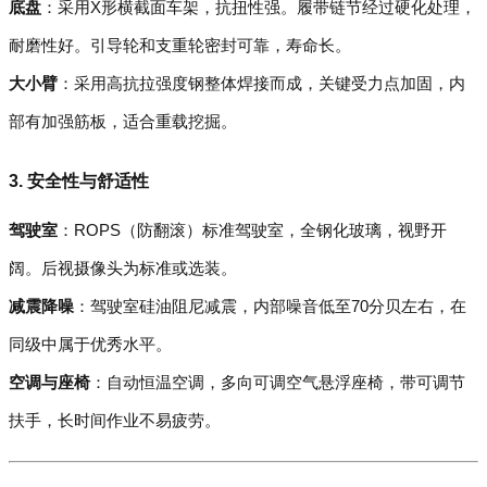
底盘
：采用X形横截面车架，抗扭性强。履带链节经过硬化处理，
耐磨性好。引导轮和支重轮密封可靠，寿命长。
大小臂
：采用高抗拉强度钢整体焊接而成，关键受力点加固，内
部有加强筋板，适合重载挖掘。
3. 安全性与舒适性
驾驶室
：ROPS（防翻滚）标准驾驶室，全钢化玻璃，视野开
阔。后视摄像头为标准或选装。
减震降噪
：驾驶室硅油阻尼减震，内部噪音低至70分贝左右，在
同级中属于优秀水平。
空调与座椅
：自动恒温空调，多向可调空气悬浮座椅，带可调节
扶手，长时间作业不易疲劳。