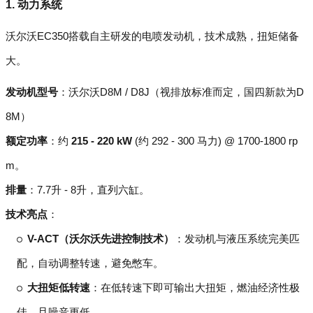
1. 动力系统
沃尔沃EC350搭载自主研发的电喷发动机，技术成熟，扭矩储备
大。
发动机型号
：沃尔沃D8M / D8J（视排放标准而定，国四新款为D
8M）
额定功率
：约
215 - 220 kW
(约 292 - 300 马力) @ 1700-1800 rp
m。
排量
：7.7升 - 8升，直列六缸。
技术亮点
：
V-ACT（沃尔沃先进控制技术）
：发动机与液压系统完美匹
配，自动调整转速，避免憋车。
大扭矩低转速
：在低转速下即可输出大扭矩，燃油经济性极
佳，且噪音更低。