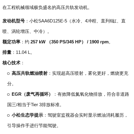
在工程机械领域极负盛名的高压共轨发动机。
发动机型号
：小松SAA6D125E-5（水冷、4冲程、直列6缸、直
喷、涡轮增压、中冷）。
额定功率
：约
257 kW （350 PS/345 HP） / 1900 rpm
。
排量
：11.04 L。
核心技术
：
高压共轨燃油喷射
：实现超高压喷射，雾化更好，燃烧更充
分。
EGR（废气再循环）
：有效降低氮氧化物排放，符合非道路
国三/相当于Tier 3排放标准。
小松生态学提示
：驾驶室监视器会实时显示燃油消耗履历，
引导操作手进行节能驾驶。