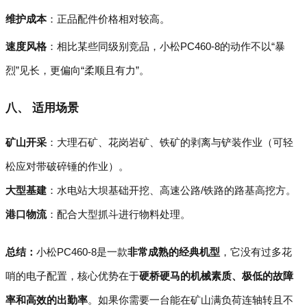
维护成本
：正品配件价格相对较高。
速度风格
：相比某些同级别竞品，小松PC460-8的动作不以“暴
烈”见长，更偏向“柔顺且有力”。
八、 适用场景
矿山开采
：大理石矿、花岗岩矿、铁矿的剥离与铲装作业（可轻
松应对带破碎锤的作业）。
大型基建
：水电站大坝基础开挖、高速公路/铁路的路基高挖方。
港口物流
：配合大型抓斗进行物料处理。
总结：
小松PC460-8是一款
非常成熟的经典机型
，它没有过多花
哨的电子配置，核心优势在于
硬桥硬马的机械素质、极低的故障
率和高效的出勤率
。如果你需要一台能在矿山满负荷连轴转且不