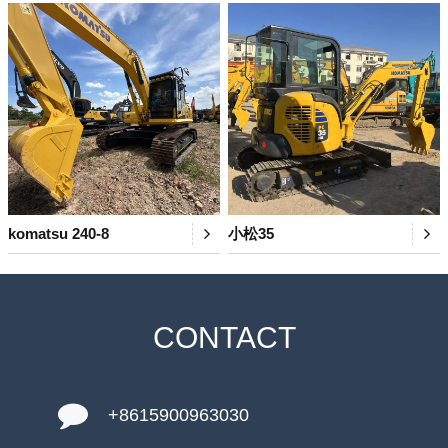
komatsu 240-8
小松35
CONTACT
+8615900963030