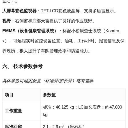
左右）。
大屏幕彩色监视器
：TFT-LCD彩色液晶屏，支持多语言显示。
视野
：右侧窗和底部天窗提供了良好的作业视野。
EMMS（设备健康管理系统）
：标配小松康查士系统（Komtra
x），可远程实时监控设备位置、油耗、工作小时、报警信息及保
养履历，极大提升了车队管理效率和防盗能力。
六、 技术参数参考
具体参数可能因配置（标准臂/加长臂）略有差异
项目
参数值
标准：46,125 kg；LC加长底盘：约47,800
工作重量
kg
标准斗容
2.1 - 2.6 m³ （岩石斗）