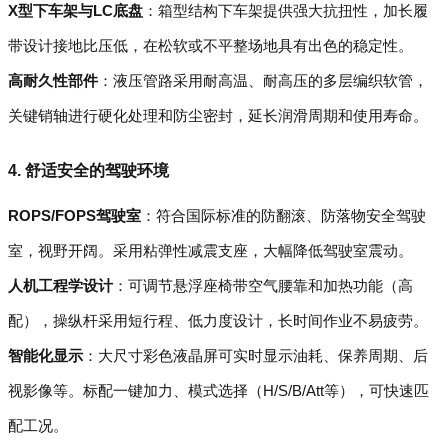
X型下车架与LC底盘
：箱型结构下车架提供强大抗扭性，加长履
带设计接地比压低，在松软或不平整场地具有出色的稳定性。
高耐久性部件
：液压管路采用耐高温、耐高压的多层编织软管，
关键销轴进行硬化处理和防尘密封，延长润滑周期和使用寿命。
4. 舒适安全的驾驶环境
ROPS/FOPS驾驶室
：符合国际标准的防翻滚、防落物安全驾驶
室，视野开阔。采用粘弹性减震支座，大幅降低驾驶室震动。
人机工程学设计
：可调节悬浮座椅带空气腰靠和加热功能（高
配），操纵杆采用短行程、低力度设计，长时间作业不易疲劳。
智能化显示
：大尺寸彩色液晶屏可实时显示油耗、保养周期、后
视影像等。标配一键加力、模式选择（H/S/B/Att等），可快速匹
配工况。