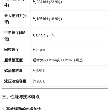
约234 kN (23.9吨)
斗)
最大挖掘力(小
约185 kN (18.9吨)
臂)
行走速度(高/
5.6 / 3.3 km/h
低)
回转速度
9.5 rpm
履带板宽度
通常为600mm或800mm（可选）
燃油箱容量
约580 L
液压油箱容量
约280 L
三、性能与技术特点
1. 高效强劲的作业能力