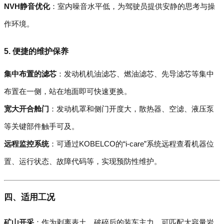
NVH静音优化
：室内噪音水平低，为驾驶员提供安静的思考与操
作环境。
5. 便捷的维护保养
集中布置的滤芯
：发动机机油滤芯、燃油滤芯、先导滤芯等集中
布置在一侧，站在地面即可快速更换。
宽大开合舱门
：发动机罩和侧门开度大，散热器、空滤、液压泵
等关键部件触手可及。
远程监控系统
：可通过KOBELCO的“i-care”系统远程查看机器位
置、运行状态、故障代码等，实现预防性维护。
四、适用工况
矿山开采
：作为剥离表土、破碎后的装车主力，可匹配大容量岩