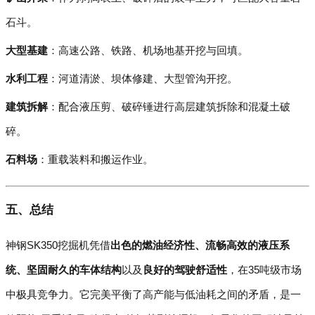
石斗。
大型基建
：高速公路、铁路、机场地基开挖与回填。
水利工程
：河道清淤、坝体修建、大型管沟开挖。
建筑拆解
：配合液压剪、破碎锤进行高层建筑拆除和混凝土破
碎。
石料场
：重载装料和搬运作业。
五、总结
神钢SK350挖掘机凭借
出色的燃油经济性、流畅高效的液压系
统、坚固耐久的车体结构
以及
良好的驾驶舒适性
，在35吨级市场
中极具竞争力。它完美平衡了高产能与低油耗之间的矛盾，是一