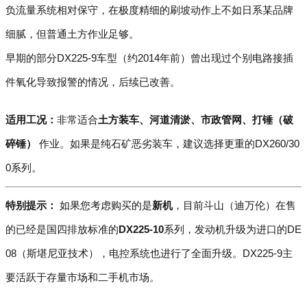
负流量系统相对保守，在极度精细的刷坡动作上不如日系某品牌
细腻，但普通土方作业足够。
早期的部分DX225-9车型（约2014年前）曾出现过个别电路接插
件氧化导致报警的情况，后续已改善。
适用工况：
非常适合
土方装车、河道清淤、市政管网、打锤（破
碎锤）
作业。如果是纯石矿恶劣装车，建议选择更重的DX260/30
0系列。
特别提示：
如果您考虑购买的是
新机
，目前斗山（迪万伦）在售
的已经是国四排放标准的
DX225-10
系列，发动机升级为进口的DE
08（斯堪尼亚技术），电控系统也进行了全面升级。DX225-9主
要活跃于存量市场和二手机市场。