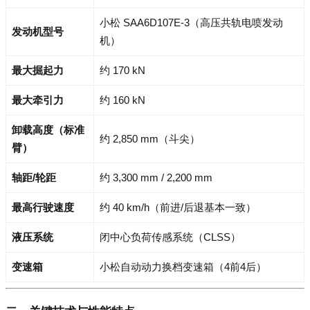
小松 SAA6D107E-3（高压共轨电喷发动
发动机型号
机）
最大掘起力
约 170 kN
最大牵引力
约 160 kN
卸载高度（标准
约 2,850 mm（斗尖）
臂）
轴距/轮距
约 3,300 mm / 2,200 mm
最高行驶速度
约 40 km/h（前进/后退基本一致）
液压系统
闭中心负荷传感系统（CLSS）
变速箱
小松自动动力换档变速箱（4前4后）