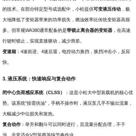
的技术。在部分特定型号或选配中，小松提供
可变液压传动
，极
大地降低了变矩器带来的功率损失，燃油效率比传统变矩器高很
多。但常规WA380通常配备的是
带锁止离合器的变矩器
，在高速
行驶时锁止，实现直接驱动，减少滑差。
变速箱
：4速前进、4速后退，电控动力换挡，换挡冲击小，反应
快。
3. 液压系统：快速响应与复合动作
闭中心负荷感应系统（CLSS）
：这是小松大中型装载机的核心优
势。该系统“按需供油”，手柄不操作时，液压泵几乎不输出流量，
大幅减少中位损失和发热。
复合动作
：举升和翻斗可以同时进行，且流量分配合理，不干
涉，非常适合V型装载等快节奏作业。