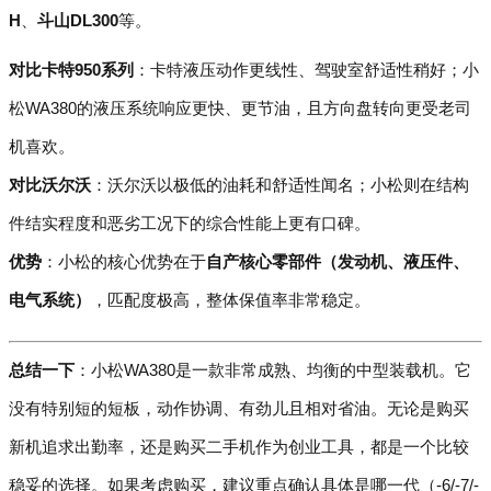
H
、
斗山DL300
等。
对比卡特950系列
：卡特液压动作更线性、驾驶室舒适性稍好；小
松WA380的液压系统响应更快、更节油，且方向盘转向更受老司
机喜欢。
对比沃尔沃
：沃尔沃以极低的油耗和舒适性闻名；小松则在结构
件结实程度和恶劣工况下的综合性能上更有口碑。
优势
：小松的核心优势在于
自产核心零部件（发动机、液压件、
电气系统）
，匹配度极高，整体保值率非常稳定。
总结一下
：小松WA380是一款非常成熟、均衡的中型装载机。它
没有特别短的短板，动作协调、有劲儿且相对省油。无论是购买
新机追求出勤率，还是购买二手机作为创业工具，都是一个比较
稳妥的选择。如果考虑购买，建议重点确认具体是哪一代（-6/-7/-