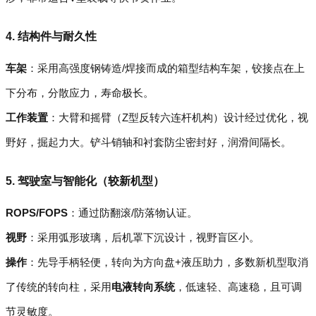
4. 结构件与耐久性
车架
：采用高强度钢铸造/焊接而成的箱型结构车架，铰接点在上
下分布，分散应力，寿命极长。
工作装置
：大臂和摇臂（Z型反转六连杆机构）设计经过优化，视
野好，掘起力大。铲斗销轴和衬套防尘密封好，润滑间隔长。
5. 驾驶室与智能化（较新机型）
ROPS/FOPS
：通过防翻滚/防落物认证。
视野
：采用弧形玻璃，后机罩下沉设计，视野盲区小。
操作
：先导手柄轻便，转向为方向盘+液压助力，多数新机型取消
了传统的转向柱，采用
电液转向系统
，低速轻、高速稳，且可调
节灵敏度。