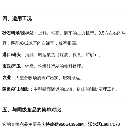
四、适用工况
砂石料场/搅拌站
：上料、堆高、装车的主力机型。3.5方左右的斗
容，匹配4米2以下的自卸车，效率很高。
港口/码头
：清舱、转运散货（煤炭、粮食、矿砂）。
市政/环卫
：铲雪、垃圾转运站的物料处理。
农业
：大型畜牧场的青贮压实、肥料搬运。
隧道/矿山辅助
：中型断面隧道的出渣、矿山的辅助清理工作。
五、与同级竞品的简单对比
它的直接竞品主要是
卡特彼勒950GC/950M
、
沃尔沃L60H/L70