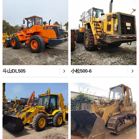
斗山DL505
小松500-6