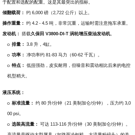
于配置和选配的配重。这是其最突出的指标。
倾翻载荷：
约 6,000 磅（2,722 公斤）以上。
操作重量：
约 4.2 - 4.5 吨，非常沉重，运输时需注意拖车承重。
发动机：
搭载
久保田 V3800-DI-T 涡轮增压柴油发动机
。
排量：
3.8 升，4缸。
功率：
净功率约 81-83 马力（60-62 千瓦）。
特点：
低扭强劲，皮实耐用，但噪音和震动相比后来的电控
机型稍大。
液压系统：
标准流量：
约 80 升/分钟（21 美制加仑/分钟），压力约 3,0
00 psi。
选装高流量：
可达 113-116 升/分钟（30 美制加仑/分钟）。
高流量是驱动大型属具（如路面冷刨机、大流量粉碎头）的关