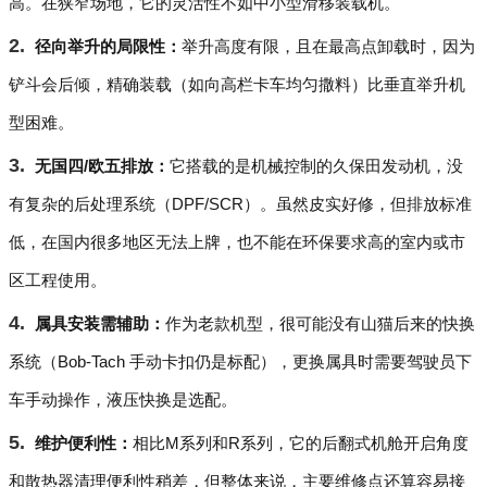
高。在狭窄场地，它的灵活性不如中小型滑移装载机。
径向举升的局限性：
举升高度有限，且在最高点卸载时，因为
铲斗会后倾，精确装载（如向高栏卡车均匀撒料）比垂直举升机
型困难。
无国四/欧五排放：
它搭载的是机械控制的久保田发动机，没
有复杂的后处理系统（DPF/SCR）。虽然皮实好修，但排放标准
低，在国内很多地区无法上牌，也不能在环保要求高的室内或市
区工程使用。
属具安装需辅助：
作为老款机型，很可能没有山猫后来的快换
系统（Bob-Tach 手动卡扣仍是标配），更换属具时需要驾驶员下
车手动操作，液压快换是选配。
维护便利性：
相比M系列和R系列，它的后翻式机舱开启角度
和散热器清理便利性稍差，但整体来说，主要维修点还算容易接