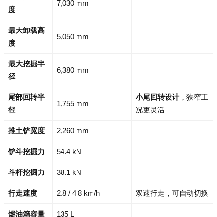
7,030 mm
度
最大卸载高
5,050 mm
度
最大挖掘半
6,380 mm
径
尾部回转半
小尾回转设计
，狭窄工
1,755 mm
径
况更灵活
推土铲宽度
2,260 mm
铲斗挖掘力
54.4 kN
斗杆挖掘力
38.1 kN
行走速度
2.8 / 4.8 km/h
双速行走，可自动切换
燃油箱容量
135 L