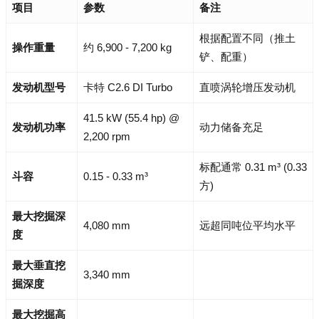
项目
参数
备注
根据配置不同（推土
操作重量
约 6,900 - 7,200 kg
铲、配重）
发动机型号
卡特 C2.6 DI Turbo
直喷涡轮增压发动机
41.5 kW (55.4 hp) @
发动机功率
动力储备充足
2,200 rpm
标配通常 0.31 m³ (0.33
斗容
0.15 - 0.33 m³
方)
最大挖掘深
4,080 mm
远超同吨位平均水平
度
最大垂直挖
3,340 mm
掘深度
最大挖掘高