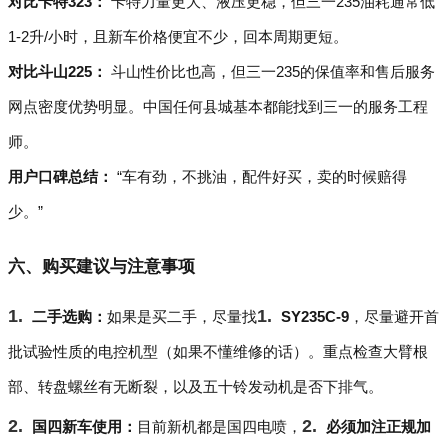
对比卡特323：
卡特力量更大、液压更稳，但三一235油耗通常低
1-2升/小时，且新车价格便宜不少，回本周期更短。
对比斗山225：
斗山性价比也高，但三一235的保值率和售后服务
网点密度优势明显。中国任何县城基本都能找到三一的服务工程
师。
用户口碑总结：
“车有劲，不挑油，配件好买，卖的时候赔得
少。”
六、购买建议与注意事项
二手选购：
如果是买二手，尽量找
SY235C-9
，尽量避开首
批试验性质的电控机型（如果不懂维修的话）。重点检查大臂根
部、转盘螺丝有无断裂，以及五十铃发动机是否下排气。
国四新车使用：
目前新机都是国四电喷，
必须加注正规加