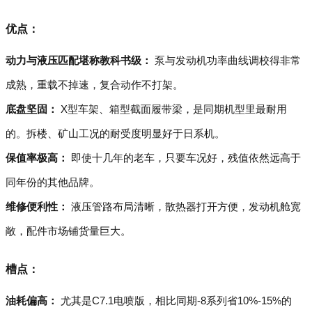
优点：
动力与液压匹配堪称教科书级：
泵与发动机功率曲线调校得非常
成熟，重载不掉速，复合动作不打架。
底盘坚固：
X型车架、箱型截面履带梁，是同期机型里最耐用
的。拆楼、矿山工况的耐受度明显好于日系机。
保值率极高：
即使十几年的老车，只要车况好，残值依然远高于
同年份的其他品牌。
维修便利性：
液压管路布局清晰，散热器打开方便，发动机舱宽
敞，配件市场铺货量巨大。
槽点：
油耗偏高：
尤其是C7.1电喷版，相比同期-8系列省10%-15%的