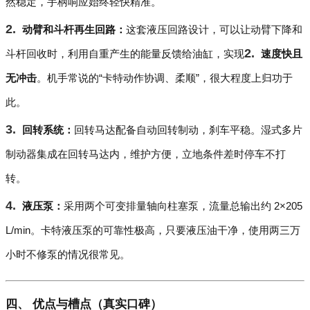
然稳定，手柄响应始终轻快精准。
动臂和斗杆再生回路：
这套液压回路设计，可以让动臂下降和
斗杆回收时，利用自重产生的能量反馈给油缸，实现
速度快且
无冲击
。机手常说的“卡特动作协调、柔顺”，很大程度上归功于
此。
回转系统：
回转马达配备自动回转制动，刹车平稳。湿式多片
制动器集成在回转马达内，维护方便，立地条件差时停车不打
转。
液压泵：
采用两个可变排量轴向柱塞泵，流量总输出约 2×205
L/min。卡特液压泵的可靠性极高，只要液压油干净，使用两三万
小时不修泵的情况很常见。
四、 优点与槽点（真实口碑）