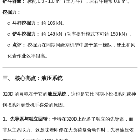
铲斗容量：
标配 0.9 - 1.0 m³（土方斗），岩石斗通常 0.8 m³。
挖掘力：
斗杆挖掘力：
约 106 kN。
铲斗挖掘力：
约 148 kN（功率提升模式下可达 158 kN）。
点评：
挖掘力在同期同级别机型中属于第一梯队，硬土和风
化岩作业效率很高。
三、 核心亮点：液压系统
320D 的灵魂在于它的
液压系统
，这也是它比同期小松-8系列或神
钢-8系列更受机手喜爱的原因。
先导泵与独立回转：
卡特在320D上配备了独立的先导泵，而
非从主泵取力。这意味着即使在大负荷复合动作时，先导油压依