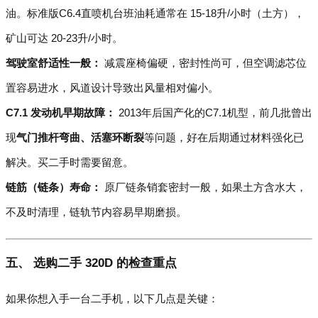
油。标准版C6.4直喷机台班油耗通常在 15-18升/小时（土方），
矿山可达 20-23升/小时。
驾驶室舒适性一般：
减震座椅偏硬，密封性尚可，但空调滤芯位
置容易进水，风道设计导致出风量相对偏小。
C7.1 发动机早期故障：
2013年后国产化的C7.1机型，前几批曾出
现
气门推杆弯曲、活塞环断裂
等问题，好在后期通过材料强化已
解决。买二手时需要留意。
链筋（链条）寿命：
原厂链条销套密封一般，如果土方含水大，
不及时清理，链轨节内容易早期磨损。
五、 选购二手 320D 的检查重点
如果你想入手一台二手机，以下几点是关键：