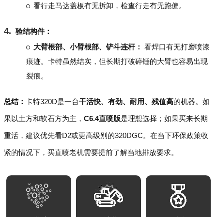
看行走马达盖板有无拆卸，检查行走有无跑偏。
验结构件：
大臂根部、小臂根部、铲斗连杆：
看焊口有无打磨喷漆
痕迹。卡特虽然结实，但长期打破碎锤的大臂也容易出现
裂痕。
总结：
卡特320D是一台
干活快、有劲、耐用、残值高
的机器。如
果以土方和软石方为主，
C6.4直喷版
是理想选择；如果买来长期
重活，建议优先看D2或更高级别的320DGC。在当下环保政策收
紧的情况下，买直喷老机需要提前了解当地排放要求。