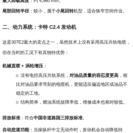
最大卸载高度
：约 4,960 mm。
尾部回转半径
：较小，属于
小尾回转
机型，适合狭窄空间作业。
二、动力系统：卡特 C2.4 发动机
这是307E2最大的卖点之一，虽然技术上没有采用高压共轨电喷，
但在当时的工况下有其独特优势：
机械直喷 + 涡轮增压
：
没有电控高压共轨系统，
对油品质量的容忍度更高
，相
比对油品要求苛刻的电喷机，更能适应偏远地区或油品不
稳定的工地。
结构简单，燃油系统故障率低，维修成本也相对较低。
排放标准
：符合
中国非道路国三排放标准
。
自动怠速功能
：当操纵杆中立无动作时，发动机会自动降低转