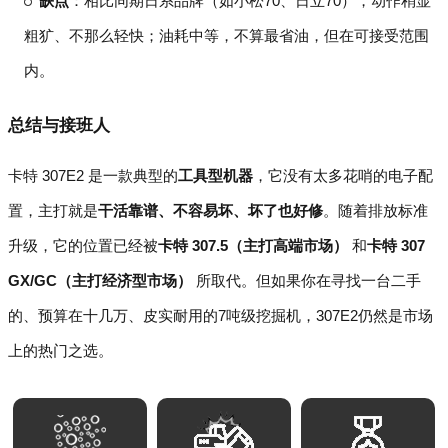
缺点
：相比同期日系品牌（如小松70、日立70），动作稍显
粗犷、不那么轻快；油耗中等，不算最省油，但在可接受范围
内。
总结与接班人
卡特 307E2 是一款典型的
工具型机器
，它没有太多花哨的电子配
置，主打就是
干活靠谱、不容易坏、坏了也好修
。随着排放标准
升级，它的位置已经被
卡特 307.5（主打高端市场）
和
卡特 307
GX/GC（主打经济型市场）
所取代。但如果你在寻找一台二手
的、预算在十几万、皮实耐用的7吨级挖掘机，307E2仍然是市场
上的热门之选。