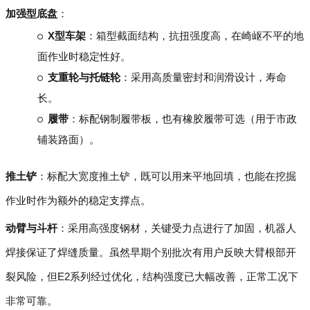
加强型底盘
：
X型车架
：箱型截面结构，抗扭强度高，在崎岖不平的地
面作业时稳定性好。
支重轮与托链轮
：采用高质量密封和润滑设计，寿命
长。
履带
：标配钢制履带板，也有橡胶履带可选（用于市政
铺装路面）。
推土铲
：标配大宽度推土铲，既可以用来平地回填，也能在挖掘
作业时作为额外的稳定支撑点。
动臂与斗杆
：采用高强度钢材，关键受力点进行了加固，机器人
焊接保证了焊缝质量。虽然早期个别批次有用户反映大臂根部开
裂风险，但E2系列经过优化，结构强度已大幅改善，正常工况下
非常可靠。