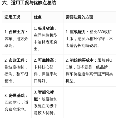
六、适用工况与优缺点总结
适用工况
优点
需要注意的方面
1.
极其省油
：
1.
台班土方
：
1.
重载能力
：相比330或矿
在同吨位机型
装车、甩方效
山版，挖掘力相对保守，不
中油耗表现突
率高。
太适合长期啃硬岩。
出。
2.
市政工程
：
2.
可靠性高
：
2.
初始购买成本
：虽然叫G
带坡度控制，
卡特核心部
C版，但毕竟是一线品牌，
挖沟、整平很
件，保值率与
裸车价格通常高于国产同类
精准。
口碑好。
机型。
3.
智能化标
3.
房屋基础
：
配
：坡度控制
回转灵活，适
系统在同级中
合狭窄场地。
是较大优势。