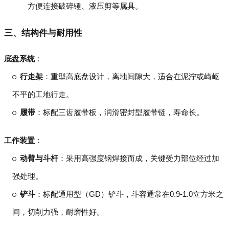
方便连接破碎锤、液压剪等属具。
三、结构件与耐用性
底盘系统
：
行走架
：重型高底盘设计，离地间隙大，适合在泥泞或崎岖
不平的工地行走。
履带
：标配三齿履带板，润滑密封型履带链，寿命长。
工作装置
：
动臂与斗杆
：采用高强度钢焊接而成，关键受力部位经过加
强处理。
铲斗
：标配通用型（GD）铲斗，斗容通常在0.9-1.0立方米之
间，切削力强，耐磨性好。