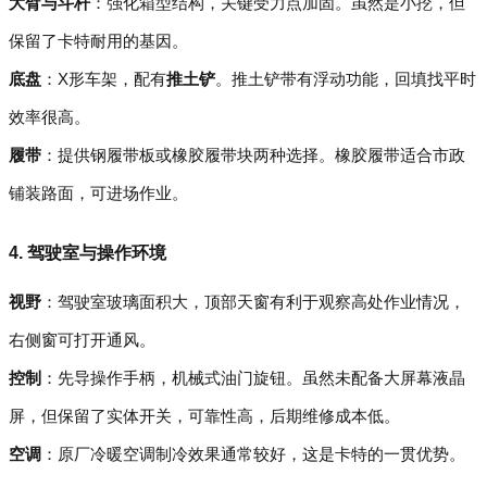
大臂与斗杆
：强化箱型结构，关键受力点加固。虽然是小挖，但
保留了卡特耐用的基因。
底盘
：X形车架，配有
推土铲
。推土铲带有浮动功能，回填找平时
效率很高。
履带
：提供钢履带板或橡胶履带块两种选择。橡胶履带适合市政
铺装路面，可进场作业。
4. 驾驶室与操作环境
视野
：驾驶室玻璃面积大，顶部天窗有利于观察高处作业情况，
右侧窗可打开通风。
控制
：先导操作手柄，机械式油门旋钮。虽然未配备大屏幕液晶
屏，但保留了实体开关，可靠性高，后期维修成本低。
空调
：原厂冷暖空调制冷效果通常较好，这是卡特的一贯优势。