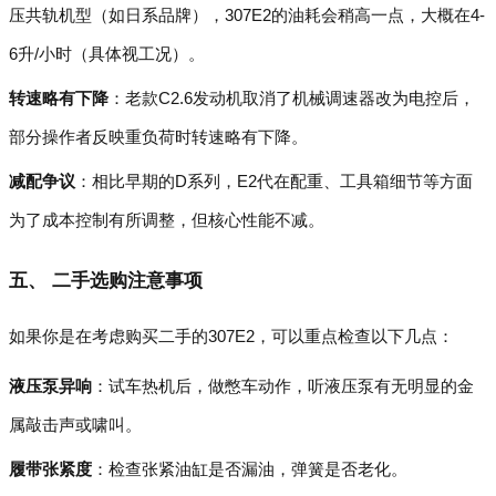
压共轨机型（如日系品牌），307E2的油耗会稍高一点，大概在4-
6升/小时（具体视工况）。
转速略有下降
：老款C2.6发动机取消了机械调速器改为电控后，
部分操作者反映重负荷时转速略有下降。
减配争议
：相比早期的D系列，E2代在配重、工具箱细节等方面
为了成本控制有所调整，但核心性能不减。
五、 二手选购注意事项
如果你是在考虑购买二手的307E2，可以重点检查以下几点：
液压泵异响
：试车热机后，做憋车动作，听液压泵有无明显的金
属敲击声或啸叫。
履带张紧度
：检查张紧油缸是否漏油，弹簧是否老化。